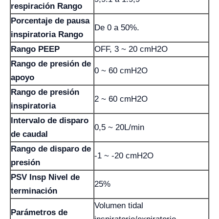
respiración Rango
Porcentaje de pausa
De 0 a 50%.
inspiratoria Rango
Rango PEEP
OFF, 3 ~ 20 cmH2O
Rango de presión de
0 ~ 60 cmH2O
apoyo
Rango de presión
2 ~ 60 cmH2O
inspiratoria
Intervalo de disparo
0,5 ~ 20L/min
de caudal
Rango de disparo de
-1 ~ -20 cmH2O
presión
PSV Insp Nivel de
25%
terminación
Volumen tidal
Parámetros de