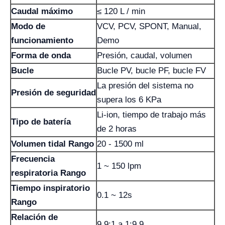
Caudal máximo
≤ 120 L / min
Modo de
VCV, PCV, SPONT, Manual,
funcionamiento
Demo
Forma de onda
Presión, caudal, volumen
Bucle
Bucle PV, bucle PF, bucle FV
La presión del sistema no
Presión de seguridad
supera los 6 KPa
Li-ion, tiempo de trabajo más
Tipo de batería
de 2 horas
Volumen tidal Rango
20 - 1500 ml
Frecuencia
1 ~ 150 lpm
respiratoria Rango
Tiempo inspiratorio
0.1 ~ 12s
Rango
Relación de
9,9:1 a 1:9,9