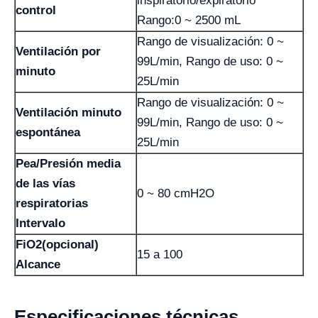
inspiratorio/expiratorio
control
Rango:0 ~ 2500 mL
Rango de visualización: 0 ~
Ventilación por
99L/min, Rango de uso: 0 ~
minuto
25L/min
Rango de visualización: 0 ~
Ventilación minuto
99L/min, Rango de uso: 0 ~
espontánea
25L/min
Pea/Presión media
de las vías
0 ~ 80 cmH2O
respiratorias
Intervalo
FiO2(opcional)
15 a 100
Alcance
Especificaciones técnicas