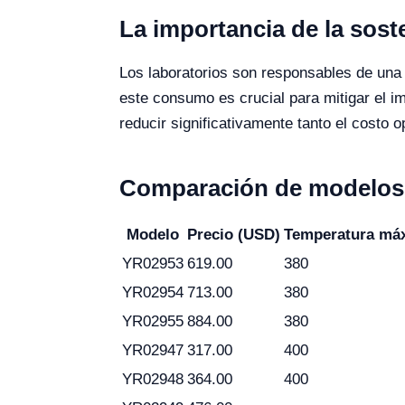
La importancia de la soste
Los laboratorios son responsables de una
este consumo es crucial para mitigar el im
reducir significativamente tanto el costo o
Comparación de modelos 
Modelo
Precio (USD)
Temperatura máx
YR02953
619.00
380
YR02954
713.00
380
YR02955
884.00
380
YR02947
317.00
400
YR02948
364.00
400