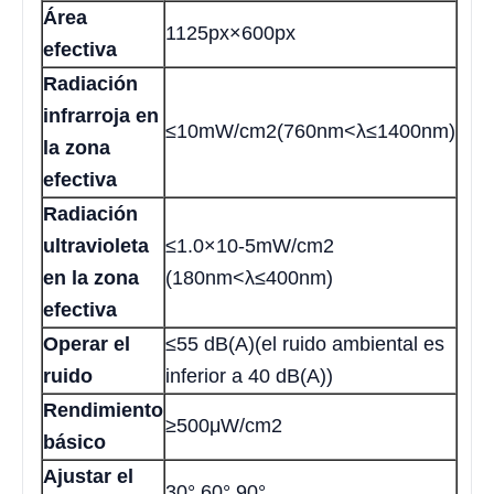
Área
1125px×600px
efectiva
Radiación
infrarroja en
≤10mW/cm2(760nm<λ≤1400nm)
la zona
efectiva
Radiación
ultravioleta
≤1.0×10-5mW/cm2
en la zona
(180nm<λ≤400nm)
efectiva
Operar el
≤55 dB(A)(el ruido ambiental es
ruido
inferior a 40 dB(A))
Rendimiento
≥500μW/cm2
básico
Ajustar el
30°,60°,90°