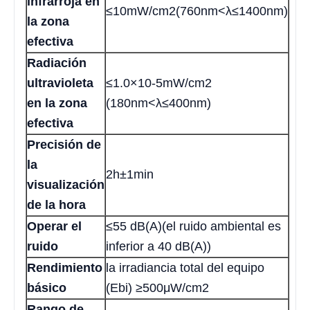
infrarroja en
≤10mW/cm2(760nm<λ≤1400nm)
la zona
efectiva
Radiación
ultravioleta
≤1.0×10-5mW/cm2
en la zona
(180nm<λ≤400nm)
efectiva
Precisión de
la
2h±1min
visualización
de la hora
Operar el
≤55 dB(A)(el ruido ambiental es
ruido
inferior a 40 dB(A))
Rendimiento
la irradiancia total del equipo
básico
(Ebi) ≥500μW/cm2
Rango de