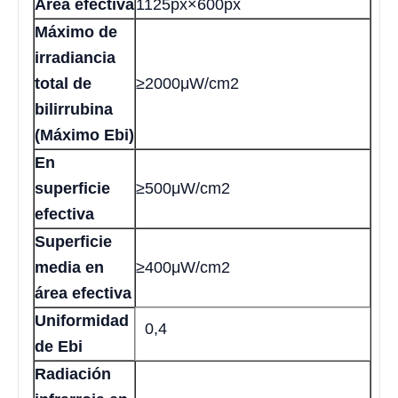
Área efectiva
1125px×600px
Máximo de
irradiancia
total de
≥2000μW/cm2
bilirrubina
(Máximo Ebi)
En
superficie
≥500μW/cm2
efectiva
Superficie
media en
≥400μW/cm2
área efectiva
Uniformidad
0,4
de Ebi
Radiación