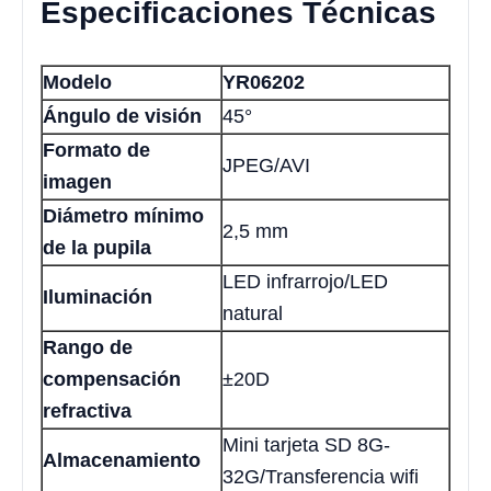
Especificaciones Técnicas
Modelo
YR06202
Ángulo de visión
45°
Formato de
JPEG/AVI
imagen
Diámetro mínimo
2,5 mm
de la pupila
LED infrarrojo/LED
Iluminación
natural
Rango de
compensación
±20D
refractiva
Mini tarjeta SD 8G-
Almacenamiento
32G/Transferencia wifi