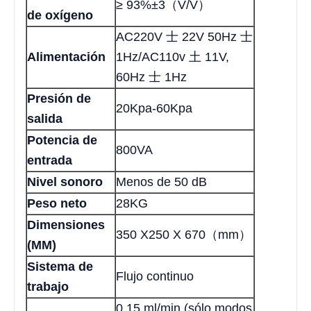
≥ 93%±3（V/V）
de oxígeno
AC220V 士 22V 50Hz 士
Alimentación
1Hz/AC110v 土 11V,
60Hz 士 1Hz
Presión de
20Kpa-60Kpa
salida
Potencia de
800VA
entrada
Nivel sonoro
Menos de 50 dB
Peso neto
28KG
Dimensiones
350 X250 X 670（mm）
(MM)
Sistema de
Flujo continuo
trabajo
0,15 ml/min (sólo modos