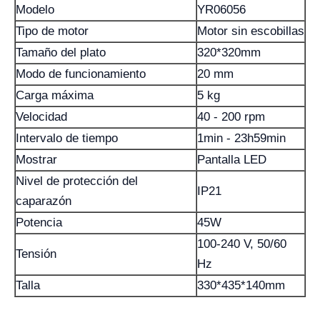
Modelo
YR06056
Tipo de motor
Motor sin escobillas
Tamaño del plato
320*320mm
Modo de funcionamiento
20 mm
Carga máxima
5 kg
Velocidad
40 - 200 rpm
Intervalo de tiempo
1min - 23h59min
Mostrar
Pantalla LED
Nivel de protección del
IP21
caparazón
Potencia
45W
100-240 V, 50/60
Tensión
Hz
Talla
330*435*140mm