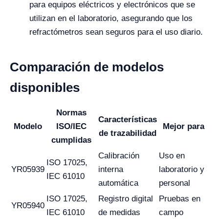
para equipos eléctricos y electrónicos que se
utilizan en el laboratorio, asegurando que los
refractómetros sean seguros para el uso diario.
Comparación de modelos
disponibles
Normas
Características
Modelo
ISO/IEC
Mejor para
de trazabilidad
cumplidas
Calibración
Uso en
ISO 17025,
YR05939
interna
laboratorio y
IEC 61010
automática
personal
ISO 17025,
Registro digital
Pruebas en
YR05940
IEC 61010
de medidas
campo