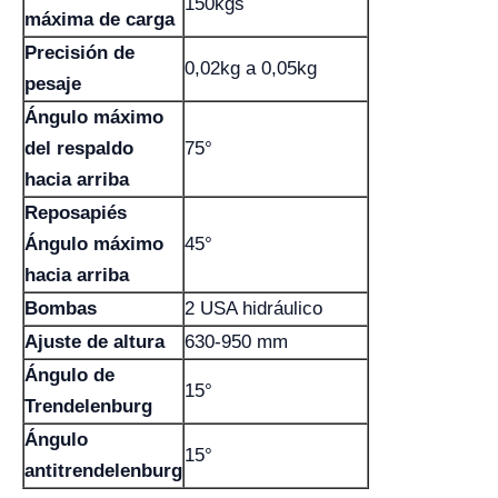
150kgs
máxima de carga
Precisión de
0,02kg a 0,05kg
pesaje
Ángulo máximo
del respaldo
75°
hacia arriba
Reposapiés
Ángulo máximo
45°
hacia arriba
Bombas
2 USA hidráulico
Ajuste de altura
630-950 mm
Ángulo de
15°
Trendelenburg
Ángulo
15°
antitrendelenburg