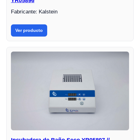
YR05896
Fabricante: Kalstein
Ver producto
Incubadora de Baño Seco YR05897 //