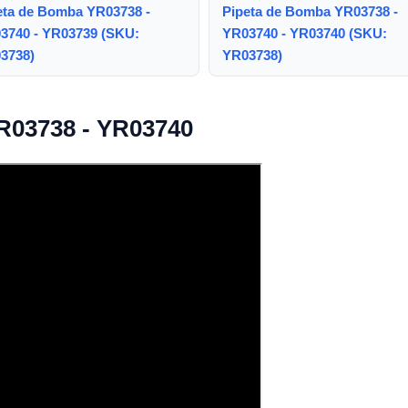
eta de Bomba YR03738 -
Pipeta de Bomba YR03738 -
3740 - YR03739 (SKU:
YR03740 - YR03740 (SKU:
3738)
YR03738)
R03738 - YR03740