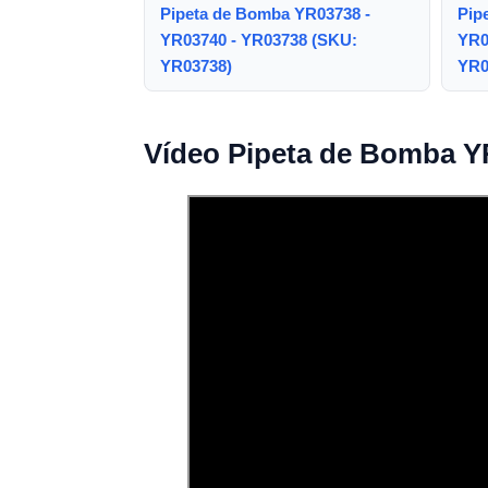
Pipeta de Bomba YR03738 -
Pip
YR03740 - YR03738 (SKU:
YR0
YR03738)
YR0
Vídeo Pipeta de Bomba Y