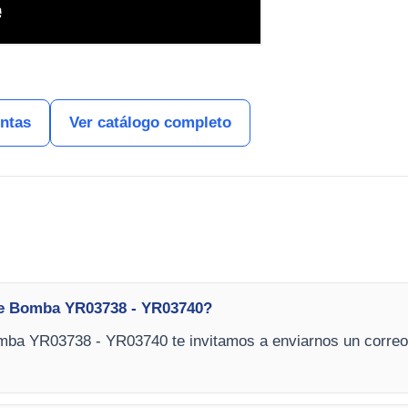
entas
Ver catálogo completo
de Bomba YR03738 - YR03740?
mba YR03738 - YR03740 te invitamos a enviarnos un correo c