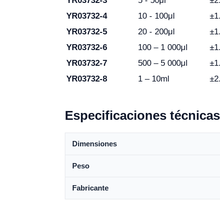
YR03732-3
5 - 50μl
±2
YR03732-4
10 - 100μl
±1
YR03732-5
20 - 200μl
±1
YR03732-6
100 – 1 000μl
±1
YR03732-7
500 – 5 000μl
±1
YR03732-8
1 – 10ml
±2
Especificaciones técnicas
Dimensiones
Peso
Fabricante