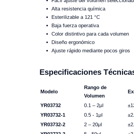
Fácil ajuste del volumen selecciona
Alta resistencia química
Esterilizable a 121 °C
Baja fuerza operativa
Color distintivo para cada volumen
Diseño ergonómico
Ajuste rápido mediante pocos giros
Especificaciones Técnica
Rango de
Modelo
Ex
Volumen
YR03732
0.1 – 2μl
±1
YR03732-1
0.5 - 1μl
±2
YR03732-2
2 – 20μl
±2